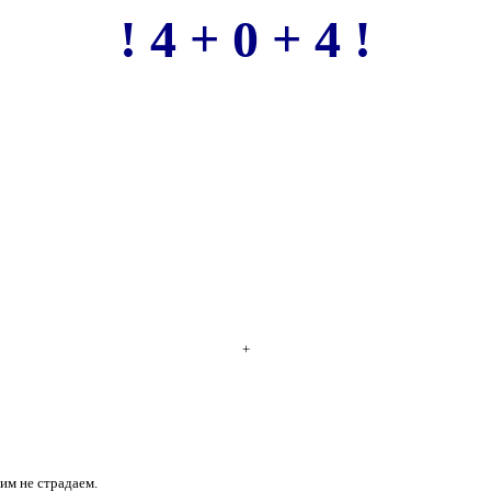
! 4 + 0 + 4 !
+
им не страдаем.