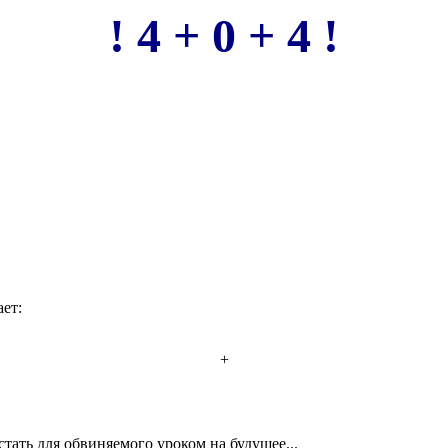
! 4 + 0 + 4 !
ет:
+
стать для обвиняемого уроком на будущее...