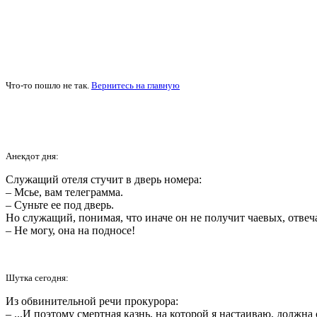
Что-то пошло не так.
Вернитесь на главную
Анекдот дня:
Служащий отеля стучит в дверь номера:
– Мсье, вам телеграмма.
– Суньте ее под дверь.
Но служащий, понимая, что иначе он не получит чаевых, отвеча
– Не могу, она на подносе!
Шутка сегодня:
Из обвинительной речи прокурора:
– ...И поэтому смертная казнь, на которой я настаиваю, должна 