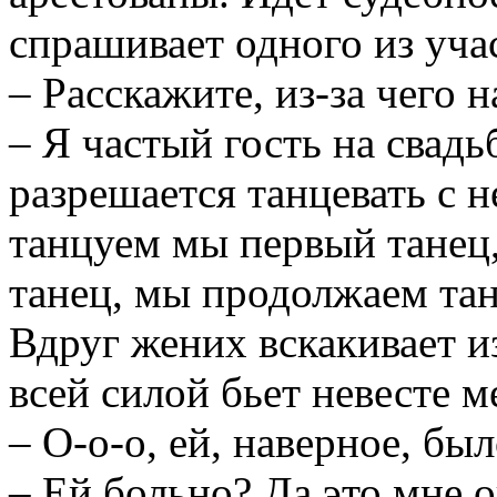
спрашивает одного из уча
– Расскажите, из-за чего н
– Я частый гость на свадь
разрешается танцевать с н
танцуем мы первый танец,
танец, мы продолжаем танц
Вдруг жених вскакивает из
всей силой бьет невесте м
– О-о-о, ей, наверное, бы
– Ей больно? Да это мне о