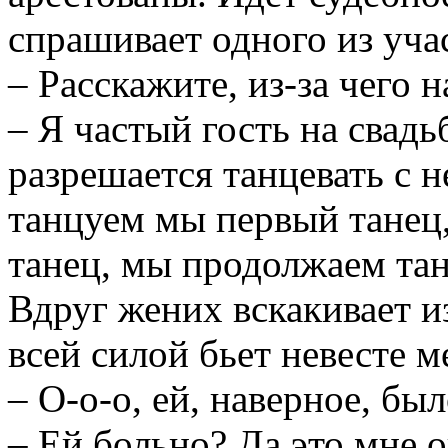
спрашивает одного из уча
– Расскажите, из-за чего н
– Я частый гость на свадь
разрешается танцевать с н
танцуем мы первый танец,
танец, мы продолжаем танц
Вдруг жених вскакивает из
всей силой бьет невесте м
– О-о-о, ей, наверное, бы
– Ей больно? Да это мне о