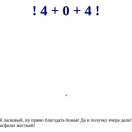
! 4 + 0 + 4 !
+
й ласковый, ну прямо благодать божья! Да и получку вчера дали!
а асфальт жесткий!