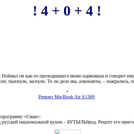
! 4 + 0 + 4 !
 Поймал он как-то проходившего мимо наркомана и говорит ему
ули, пыхнули, заснули. То ли дело мы, алконавты, – нажрались, 
+
Ремонт MacBook Air A1369
 программу «Смак»:
 русской национальной кухни – БУТЫЛЬброд. Рецепт его пригото