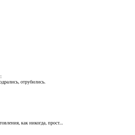
:
подрались, отрубились.
вления, как никогда, прост...