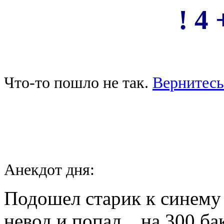
! 4 
Что-то пошло не так.
Вернитесь
Анекдот дня:
Подошел старик к синему
невод и попал... на 300 ба