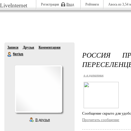
LiveInternet
Регистрация
Вход
Рейтинги
Авось
из 3,54 
Записи
Друзья
Комментарии
РОССИЯ П
fierius
ПЕРЕСЕЛЕНЦЕ
+ в цитатник
Cообщение скрыто для удобс
Прочитать сообщение
В друзья