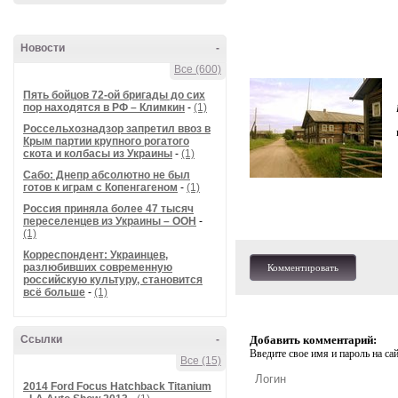
Новости
-
Все (600)
Пять бойцов 72-ой бригады до сих
пор находятся в РФ – Климкин
-
(1)
Россельхознадзор запретил ввоз в
Крым партии крупного рогатого
скота и колбасы из Украины
-
(1)
Сабо: Днепр абсолютно не был
готов к играм с Копенгагеном
-
(1)
Россия приняла более 47 тысяч
переселенцев из Украины – ООН
-
(1)
Корреспондент: Украинцев,
разлюбивших современную
Комментировать
российскую культуру, становится
всё больше
-
(1)
Ссылки
-
Добавить комментарий:
Введите свое имя и пароль на сай
Все (15)
2014 Ford Focus Hatchback Titanium