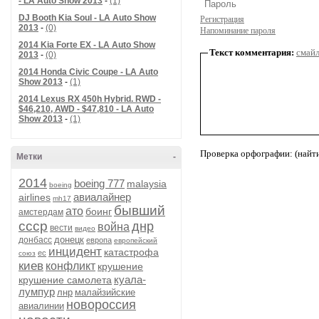
- LA Auto Show 2013
-
(1)
DJ Booth Kia Soul - LA Auto Show
Регистрация
2013
-
(0)
Напоминание пароля
2014 Kia Forte EX - LA Auto Show
Текст комментария:
смай
2013
-
(0)
2014 Honda Civic Coupe - LA Auto
Show 2013
-
(1)
2014 Lexus RX 450h Hybrid. RWD -
$46,210, AWD - $47,810 - LA Auto
Show 2013
-
(1)
Проверка орфографии: (найт
Метки
-
2014
boeing 777
malaysia
boeing
авиалайнер
airlines
mh17
бывший
ато
боинг
амстердам
ссср
днр
война
вести
видео
донецк
донбасс
европа
европейский
инцидент
катастрофа
ес
союз
киев
конфликт
крушение
куала-
крушение самолета
лумпур
лнр
малайзийские
новороссия
авиалинии