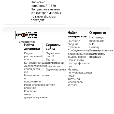
Написано
сообщений: 1779
Популярные отчеты:
кто смотрел дневник
по каким фразам
приходят
Найти
О проекте
интересное
На главную
Версия для
Рейтинги:
LiveInternet
КПК
сводная
Найти
Сервисы
страница
Помощь
дневники
сайта
Cообщения:популярные,читаемые
Контакты
Ищите:
Оцени моё
Видео:популярное
Разместить
расширенный
фото?
за день,новое
рекламу
поиск
Тесты
Новые фото:
Каталоги:география,профессия
Открытки
фотографы,весь
Лидеры:дневники,
Знакомства
сайт
сообщества,
Одноклассники
Музыка:
rss
популярная,самая
Музыканты:группы
новая
и
Тесты: за
исполнители
месяц,весь
Новички:список,рейтинг
каталог
опекунов
Красивые
люди:
девушки,мужчины