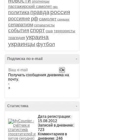
новости
ополченцы
пассажирский самолет
пво
россия
правда
политика
рф
россияне
самолет
санкции
сепаратизм
сепаратисты
спорт
события
сша
террористы
украина
трагедия
украинцы
футбол
Подписка по e-mail
-
Получать сообщения дневника на
почту.
-
+
Статистика
-
Дата регистрации:
15.08.2012
Записей в дневнике:
723
Комментариев в
дневнике: 246